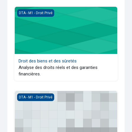
Droit des biens et des sûretés
DTA - M1 - Droit Privé
Droit des biens et des sûretés
Analyse des droits réels et des garanties
financières.
Droit international privé
DTA - M1 - Droit Privé