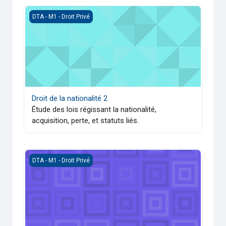
Droit de la nationalité 2
DTA - M1 - Droit Privé
Droit de la nationalité 2
Étude des lois régissant la nationalité,
acquisition, perte, et statuts liés.
Méthodologie fondamentale en droit privé
DTA - M1 - Droit Privé