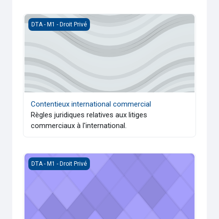
Contentieux international commercial
DTA - M1 - Droit Privé
Contentieux international commercial
Règles juridiques relatives aux litiges
commerciaux à l'international.
Arbitrage et modes alternatifs de règlement des conflits 2
DTA - M1 - Droit Privé