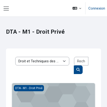
Passer au contenu principal
Connexion
Panneau latéral
DTA - M1 - Droit Privé
Rechercher 
Catégories de cours
Rechercher des c
Droit des sociétés approfondi
DTA - M1 - Droit Privé