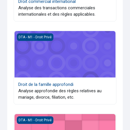
Droit commercial international
Analyse des transactions commerciales
internationales et des règles applicables.
Droit de la famille approfondi
DTA - M1 - Droit Privé
Droit de la famille approfondi
Analyse approfondie des règles relatives au
mariage, divorce, filiation, etc.
Propriété et sécurité des personnes
DTA - M1 - Droit Privé