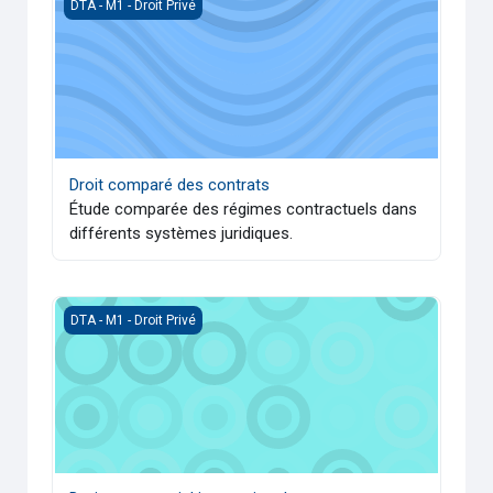
Droit comparé des contrats
DTA - M1 - Droit Privé
Droit comparé des contrats
Étude comparée des régimes contractuels dans
différents systèmes juridiques.
Droit commercial international
DTA - M1 - Droit Privé