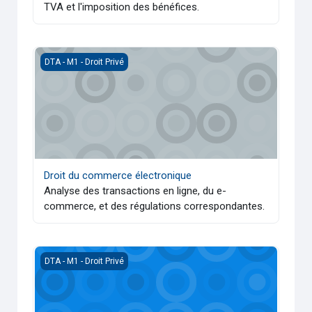
TVA et l'imposition des bénéfices.
Droit du commerce électronique
DTA - M1 - Droit Privé
Droit du commerce électronique
Analyse des transactions en ligne, du e-
commerce, et des régulations correspondantes.
Droit du travail approfondi
DTA - M1 - Droit Privé